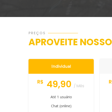
PREÇOS
APROVEITE NOSSO
Individual
49,90
R$
R
/ Mês
Até 1 usuário
Chat (online)